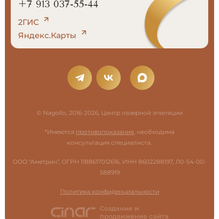
+7 913 037-55-44
2ГИС
Яндекс.Карты
© Nagollo, 2016-2026, Центр лазерной эпиляции
*Имеются
противопоказания
, необходима
консультация специалиста.
ООО "Аметрин", ОГРН 1188617012616, ИНН 8602288197, Л0-54-00-
588919
Политика конфиденциальности
Создание и
продвижение сайта